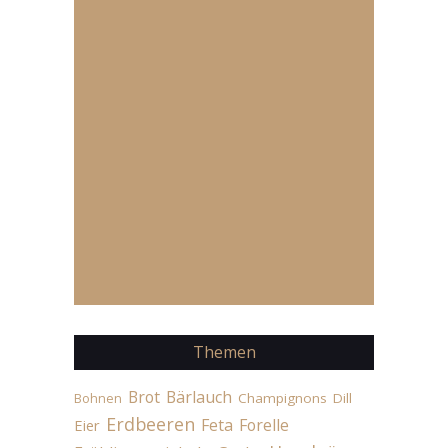
Themen
Brot
Bärlauch
Champignons
Dill
Bohnen
Erdbeeren
Feta
Forelle
Eier