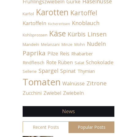
Haselnüsse
Frühlingszwiebeln
Gurke
Karotten
Kartoffel
Karfiol
Knoblauch
Kartoffeln
Kichererbsen
Käse
Linsen
Kürbis
Kohlsprossen
Nudeln
Mandeln
Melanzani
Minze
Mohn
Paprika
Pilze
Reis
Rhabarber
Schokolade
Rote Rüben
Rindfleisch
Salat
Spargel
Spinat
Thymian
Sellerie
Tomaten
Zitrone
Walnüsse
Zucchini
Zwiebel
Zwiebeln
News
Recent Posts
Popular Posts