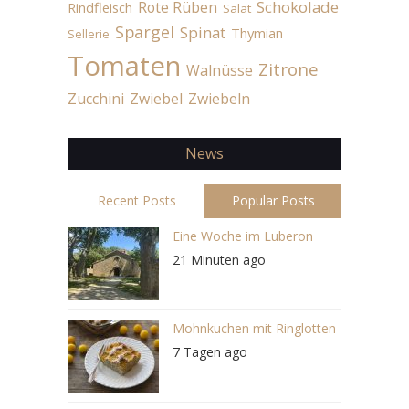
Schokolade
Rote Rüben
Rindfleisch
Salat
Spargel
Spinat
Thymian
Sellerie
Tomaten
Zitrone
Walnüsse
Zucchini
Zwiebel
Zwiebeln
News
Recent Posts
Popular Posts
Eine Woche im Luberon
21 Minuten ago
Mohnkuchen mit Ringlotten
7 Tagen ago