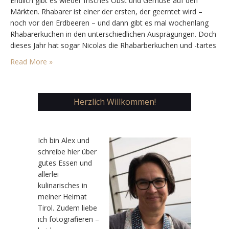
Endlich gibt es wieder frisches Obst und Gemüse auf den
Märkten. Rhabarer ist einer der ersten, der geerntet wird –
noch vor den Erdbeeren – und dann gibt es mal wochenlang
Rhabarerkuchen in den unterschiedlichen Ausprägungen. Doch
dieses Jahr hat sogar Nicolas die Rhabarberkuchen und -tartes
für sich entdeckt. Was mich ja freut, aber den Kuchen noch
Read More »
schneller schwinden lässt…
Herzlich Willkommen!
Ic
h bin Alex und
schreibe hier über
gutes Essen und
allerlei
kulinarisches in
meiner Heimat
Tirol. Zudem liebe
ich fotografieren –