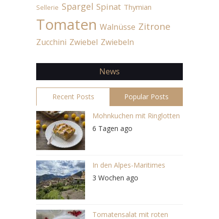
Spargel
Spinat
Thymian
Sellerie
Tomaten
Zitrone
Walnüsse
Zucchini
Zwiebel
Zwiebeln
News
Recent Posts
Popular Posts
Mohnkuchen mit Ringlotten
6 Tagen ago
In den Alpes-Maritimes
3 Wochen ago
Tomatensalat mit roten