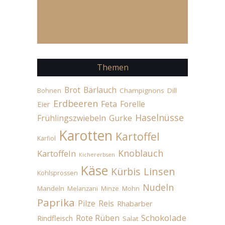
Themen
Brot
Bärlauch
Champignons
Dill
Bohnen
Erdbeeren
Feta
Forelle
Eier
Haselnüsse
Frühlingszwiebeln
Gurke
Karotten
Kartoffel
Karfiol
Knoblauch
Kartoffeln
Kichererbsen
Käse
Linsen
Kürbis
Kohlsprossen
Nudeln
Mandeln
Melanzani
Minze
Mohn
Paprika
Pilze
Reis
Rhabarber
Schokolade
Rote Rüben
Rindfleisch
Salat