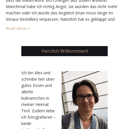
dass die Bauernkiste Bio-Orangen aus Sizilien anbietet.
Manchmal habe ich richtig Angst, sie würden das nicht mehr
machen oder ich würde das Angebot (man muss lange im
Voraus bestellen) verpassen. Natürlich hat es geklappt und
schon die Vorfreude auf die guten Orangen war gross. Aber
Read More »
am Donnerstag war es wieder…
Herzlich Willkommen!
Ic
h bin Alex und
schreibe hier über
gutes Essen und
allerlei
kulinarisches in
meiner Heimat
Tirol. Zudem liebe
ich fotografieren –
beide