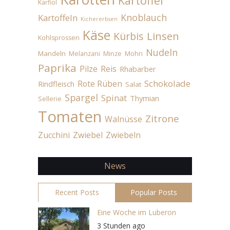
Kartoffel
Karfiol
Knoblauch
Kartoffeln
Kichererbsen
Käse
Linsen
Kürbis
Kohlsprossen
Nudeln
Mandeln
Melanzani
Minze
Mohn
Paprika
Pilze
Reis
Rhabarber
Schokolade
Rote Rüben
Rindfleisch
Salat
Spargel
Spinat
Thymian
Sellerie
Tomaten
Zitrone
Walnüsse
Zucchini
Zwiebel
Zwiebeln
News
Recent Posts
Popular Posts
Eine Woche im Luberon
3 Stunden ago