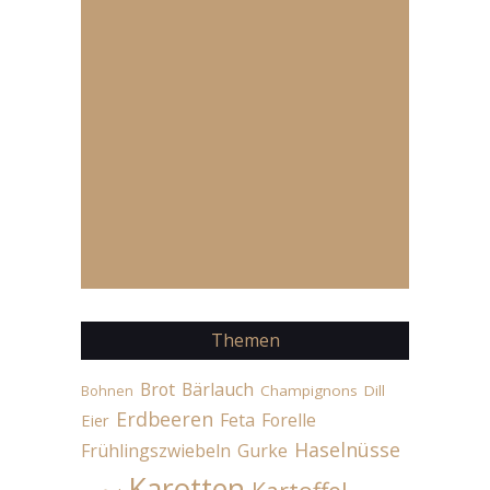
Themen
Brot
Bärlauch
Champignons
Dill
Bohnen
Erdbeeren
Feta
Forelle
Eier
Haselnüsse
Frühlingszwiebeln
Gurke
Karotten