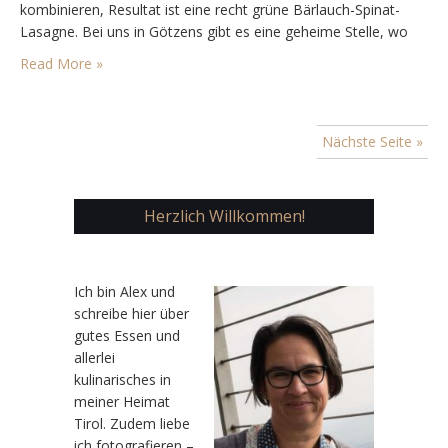
kombinieren, Resultat ist eine recht grüne Bärlauch-Spinat-
Lasagne. Bei uns in Götzens gibt es eine geheime Stelle, wo
man Bärlauch pflücken kann. Da dort aber im letzten Jahr die
Read More »
Bäume grob gerodet…
Nächste Seite »
Herzlich Willkommen!
Ic
h bin Alex und
schreibe hier über
gutes Essen und
allerlei
kulinarisches in
meiner Heimat
Tirol. Zudem liebe
ich fotografieren –