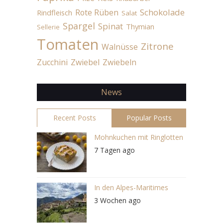
Schokolade
Rote Rüben
Rindfleisch
Salat
Spargel
Spinat
Thymian
Sellerie
Tomaten
Zitrone
Walnüsse
Zucchini
Zwiebel
Zwiebeln
News
Recent Posts
Popular Posts
Mohnkuchen mit Ringlotten
7 Tagen ago
In den Alpes-Maritimes
3 Wochen ago