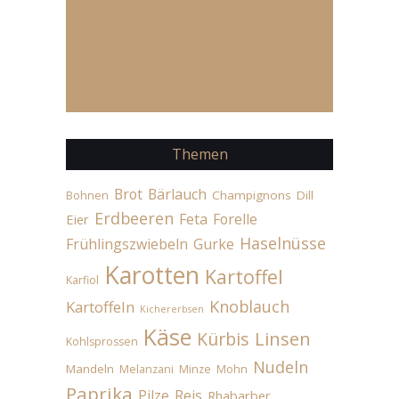
Themen
Brot
Bärlauch
Champignons
Dill
Bohnen
Erdbeeren
Feta
Forelle
Eier
Haselnüsse
Frühlingszwiebeln
Gurke
Karotten
Kartoffel
Karfiol
Knoblauch
Kartoffeln
Kichererbsen
Käse
Linsen
Kürbis
Kohlsprossen
Nudeln
Mandeln
Melanzani
Minze
Mohn
Paprika
Pilze
Reis
Rhabarber