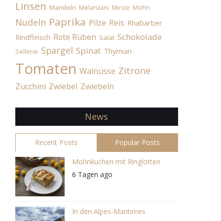
Linsen
Mandeln
Melanzani
Minze
Mohn
Paprika
Nudeln
Pilze
Reis
Rhabarber
Schokolade
Rote Rüben
Rindfleisch
Salat
Spargel
Spinat
Thymian
Sellerie
Tomaten
Zitrone
Walnüsse
Zucchini
Zwiebel
Zwiebeln
News
Recent Posts
Popular Posts
Mohnkuchen mit Ringlotten
6 Tagen ago
In den Alpes-Maritimes