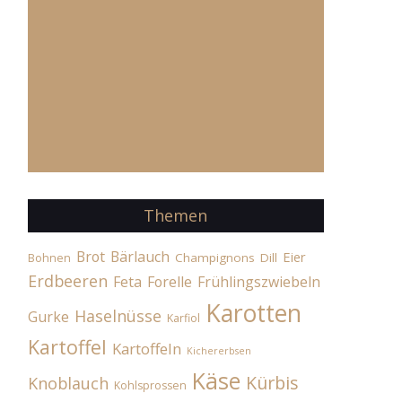
Themen
Brot
Bärlauch
Eier
Champignons
Dill
Bohnen
Erdbeeren
Feta
Forelle
Frühlingszwiebeln
Karotten
Haselnüsse
Gurke
Karfiol
Kartoffel
Kartoffeln
Kichererbsen
Käse
Kürbis
Knoblauch
Kohlsprossen