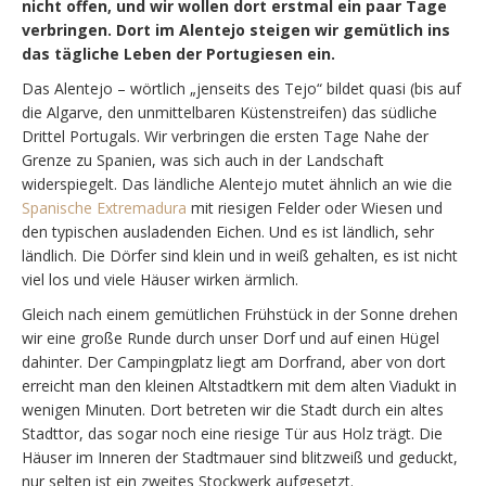
nicht offen, und wir wollen dort erstmal ein paar Tage
verbringen. Dort im Alentejo steigen wir gemütlich ins
das tägliche Leben der Portugiesen ein.
Das Alentejo – wörtlich „jenseits des Tejo“ bildet quasi (bis auf
die Algarve, den unmittelbaren Küstenstreifen) das südliche
Drittel Portugals. Wir verbringen die ersten Tage Nahe der
Grenze zu Spanien, was sich auch in der Landschaft
widerspiegelt. Das ländliche Alentejo mutet ähnlich an wie die
Spanische Extremadura
mit riesigen Felder oder Wiesen und
den typischen ausladenden Eichen. Und es ist ländlich, sehr
ländlich. Die Dörfer sind klein und in weiß gehalten, es ist nicht
viel los und viele Häuser wirken ärmlich.
Gleich nach einem gemütlichen Frühstück in der Sonne drehen
wir eine große Runde durch unser Dorf und auf einen Hügel
dahinter. Der Campingplatz liegt am Dorfrand, aber von dort
erreicht man den kleinen Altstadtkern mit dem alten Viadukt in
wenigen Minuten. Dort betreten wir die Stadt durch ein altes
Stadttor, das sogar noch eine riesige Tür aus Holz trägt. Die
Häuser im Inneren der Stadtmauer sind blitzweiß und geduckt,
nur selten ist ein zweites Stockwerk aufgesetzt.