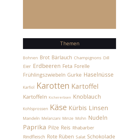
Themen
Brot
Bärlauch
Champignons
Dill
Bohnen
Erdbeeren
Feta
Forelle
Eier
Haselnüsse
Frühlingszwiebeln
Gurke
Karotten
Kartoffel
Karfiol
Knoblauch
Kartoffeln
Kichererbsen
Käse
Linsen
Kürbis
Kohlsprossen
Nudeln
Mandeln
Melanzani
Minze
Mohn
Paprika
Pilze
Reis
Rhabarber
Schokolade
Rote Rüben
Rindfleisch
Salat