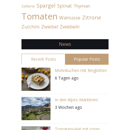
Spargel
Spinat
Thymian
Sellerie
Tomaten
Zitrone
Walnüsse
Zucchini
Zwiebel
Zwiebeln
News
Recent Posts
Popular Posts
Mohnkuchen mit Ringlotten
6 Tagen ago
In den Alpes-Maritimes
3 Wochen ago
Tomatensalat mit roten