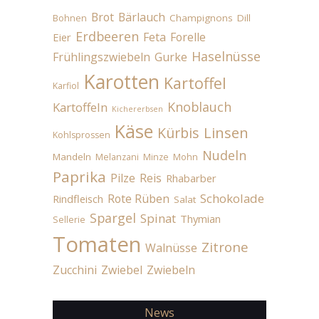
Brot
Bärlauch
Champignons
Dill
Bohnen
Erdbeeren
Feta
Forelle
Eier
Haselnüsse
Frühlingszwiebeln
Gurke
Karotten
Kartoffel
Karfiol
Knoblauch
Kartoffeln
Kichererbsen
Käse
Linsen
Kürbis
Kohlsprossen
Nudeln
Mandeln
Melanzani
Minze
Mohn
Paprika
Pilze
Reis
Rhabarber
Schokolade
Rote Rüben
Rindfleisch
Salat
Spargel
Spinat
Thymian
Sellerie
Tomaten
Zitrone
Walnüsse
Zucchini
Zwiebel
Zwiebeln
News