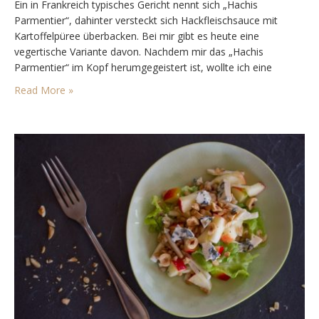
Ein in Frankreich typisches Gericht nennt sich „Hachis
Parmentier“, dahinter versteckt sich Hackfleischsauce mit
Kartoffelpüree überbacken. Bei mir gibt es heute eine
vegertische Variante davon. Nachdem mir das „Hachis
Parmentier“ im Kopf herumgegeistert ist, wollte ich eine
vegetarische Variante kochen, aber wusste ja nicht mal, wie
Read More »
das Gericht auf deutsch heißt. Auf englisch wird das Gericht
„Shepard’s Pie“ genannt. Aber…