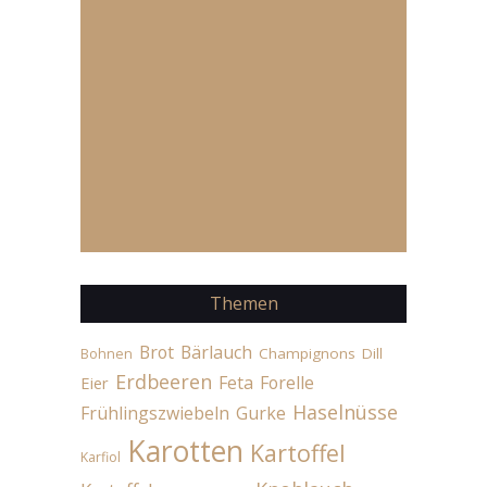
Themen
Brot
Bärlauch
Champignons
Dill
Bohnen
Erdbeeren
Feta
Forelle
Eier
Haselnüsse
Frühlingszwiebeln
Gurke
Karotten
Kartoffel
Karfiol