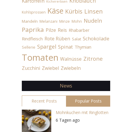
Knoblauch
Kartoffeln
Kichererbsen
Käse
Linsen
Kürbis
Kohlsprossen
Nudeln
Mandeln
Melanzani
Minze
Mohn
Paprika
Pilze
Reis
Rhabarber
Schokolade
Rote Rüben
Rindfleisch
Salat
Spargel
Spinat
Thymian
Sellerie
Tomaten
Zitrone
Walnüsse
Zucchini
Zwiebel
Zwiebeln
News
Recent Posts
Popular Posts
Mohnkuchen mit Ringlotten
6 Tagen ago