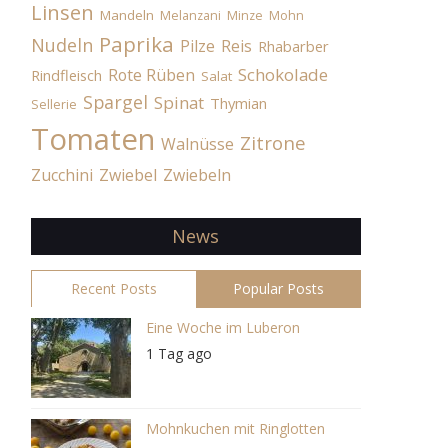
Linsen
Mandeln
Melanzani
Minze
Mohn
Paprika
Nudeln
Pilze
Reis
Rhabarber
Schokolade
Rote Rüben
Rindfleisch
Salat
Spargel
Spinat
Thymian
Sellerie
Tomaten
Zitrone
Walnüsse
Zucchini
Zwiebel
Zwiebeln
News
Recent Posts
Popular Posts
Eine Woche im Luberon
1 Tag ago
Mohnkuchen mit Ringlotten