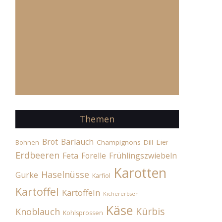
Themen
Brot
Bärlauch
Eier
Champignons
Dill
Bohnen
Erdbeeren
Feta
Forelle
Frühlingszwiebeln
Karotten
Haselnüsse
Gurke
Karfiol
Kartoffel
Kartoffeln
Kichererbsen
Käse
Kürbis
Knoblauch
Kohlsprossen