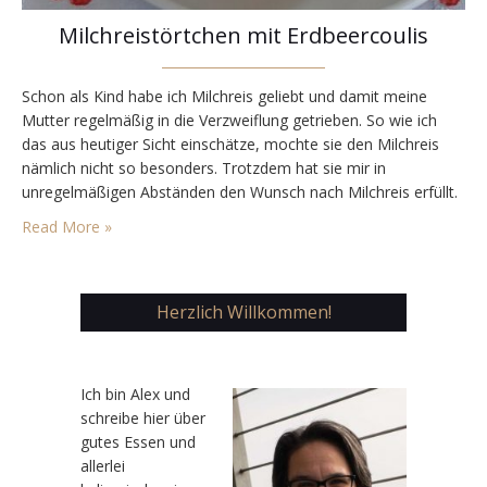
Milchreistörtchen mit Erdbeercoulis
Schon als Kind habe ich Milchreis geliebt und damit meine
Mutter regelmäßig in die Verzweiflung getrieben. So wie ich
das aus heutiger Sicht einschätze, mochte sie den Milchreis
nämlich nicht so besonders. Trotzdem hat sie mir in
unregelmäßigen Abständen den Wunsch nach Milchreis erfüllt.
An was ich mich auch noch ganz genau erinnern kann, war ihre
Read More »
eher unkonventionelle Art, den…
Herzlich Willkommen!
Ic
h bin Alex und
schreibe hier über
gutes Essen und
allerlei