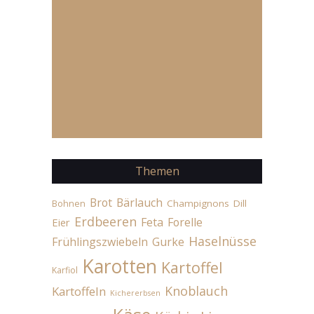
Themen
Brot
Bärlauch
Champignons
Dill
Bohnen
Erdbeeren
Feta
Forelle
Eier
Haselnüsse
Frühlingszwiebeln
Gurke
Karotten
Kartoffel
Karfiol
Knoblauch
Kartoffeln
Kichererbsen