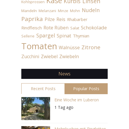
Käse
Linsen
Kürbis
Kohlsprossen
Nudeln
Mandeln
Melanzani
Minze
Mohn
Paprika
Pilze
Reis
Rhabarber
Schokolade
Rote Rüben
Rindfleisch
Salat
Spargel
Spinat
Thymian
Sellerie
Tomaten
Zitrone
Walnüsse
Zucchini
Zwiebel
Zwiebeln
News
Recent Posts
Popular Posts
Eine Woche im Luberon
1 Tag ago
Mohnkuchen mit Ringlotten