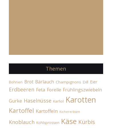
Themen
Brot
Bärlauch
Eier
Champignons
Dill
Bohnen
Erdbeeren
Feta
Forelle
Frühlingszwiebeln
Karotten
Haselnüsse
Gurke
Karfiol
Kartoffel
Kartoffeln
Kichererbsen
Käse
Kürbis
Knoblauch
Kohlsprossen