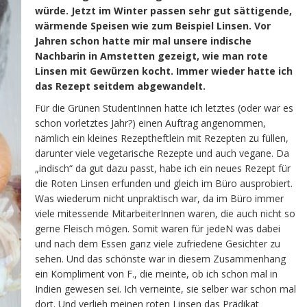
würde. Jetzt im Winter passen sehr gut sättigende,
wärmende Speisen wie zum Beispiel Linsen. Vor
Jahren schon hatte mir mal unsere indische
Nachbarin in Amstetten gezeigt, wie man rote
Linsen mit Gewürzen kocht. Immer wieder hatte ich
das Rezept seitdem abgewandelt.
Für die Grünen StudentInnen hatte ich letztes (oder war es
schon vorletztes Jahr?) einen Auftrag angenommen,
nämlich ein kleines Rezeptheftlein mit Rezepten zu füllen,
darunter viele vegetarische Rezepte und auch vegane. Da
„indisch“ da gut dazu passt, habe ich ein neues Rezept für
die Roten Linsen erfunden und gleich im Büro ausprobiert.
Was wiederum nicht unpraktisch war, da im Büro immer
viele mitessende MitarbeiterInnen waren, die auch nicht so
gerne Fleisch mögen. Somit waren für jedeN was dabei
und nach dem Essen ganz viele zufriedene Gesichter zu
sehen. Und das schönste war in diesem Zusammenhang
ein Kompliment von F., die meinte, ob ich schon mal in
Indien gewesen sei. Ich verneinte, sie selber war schon mal
dort. Und verlieh meinen roten Linsen das Prädikat