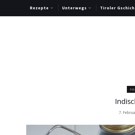
Rezepte
Unterwegs
Tiroler Gschich
He
Indis
7. Febru