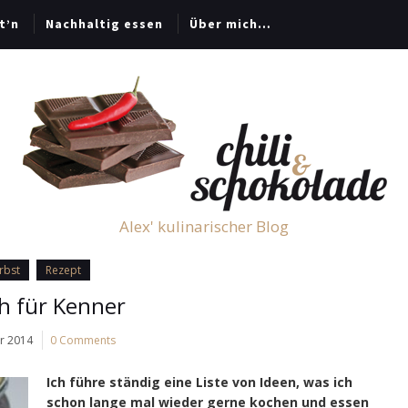
t’n
Nachhaltig essen
Über mich…
Alex' kulinarischer Blog
rbst
Rezept
ch für Kenner
ar 2014
0 Comments
Ich führe ständig eine Liste von Ideen, was ich
schon lange mal wieder gerne kochen und essen