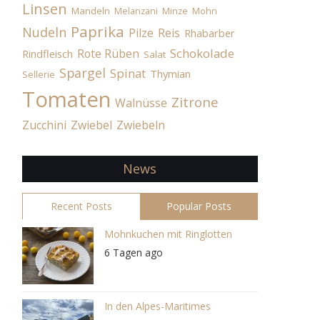
Linsen
Mandeln
Melanzani
Minze
Mohn
Paprika
Nudeln
Pilze
Reis
Rhabarber
Schokolade
Rote Rüben
Rindfleisch
Salat
Spargel
Spinat
Thymian
Sellerie
Tomaten
Zitrone
Walnüsse
Zucchini
Zwiebel
Zwiebeln
News
Recent Posts
Popular Posts
Mohnkuchen mit Ringlotten
6 Tagen ago
In den Alpes-Maritimes