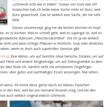
„schmeckt echt wie in Indien“. Sowas von stolz war ich!
Inzwischen hab ich leider keine Küche mehr im Büro, weil
Büro gewechselt. Das ist wirklich eine Sache, die mir sehr
fehlt.
Dieses Linsenrezept ging mir die letzten Wochen im Kopf
, es zu kochen. Weil es schnell geht, weil es supergut ist, weil es
dwelche dubiosen „Fleischersatzmittel“. Die ich ja nie wirklich
ar nicht und dann richtige Pflanzen in Rohform. Soja oder ähnliches
t haben, wenn es doch auch supertolles Gemüse gibt.
freitag
. Eine Aktion, um auf Gerichte ohne tierische Zutaten, um auf
m auf Filme und andere Blogbeiträge, um auf Zeitungsartikel zu dem
e Idee finde ich, nämlich nicht mit erhobenem Zeigefinger
Essen, über gutes und nachhaltiges Essen anzuregen. Mal sehen,
h weiss. Ihr könnt diese gerne durch ein kleines Päckchen
n in den Reis, weil bei uns niemand Rosinen mag. Und bei den
e auch wirklich original indisch schmeckt.