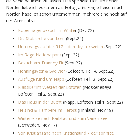
die Seele baumeln zu lassen. Das spezielle Licht im hohen
Norden liebe ich vor allem als Fotografin. Einige Reisen nach
Norden habe ich schon unternommen, mehrere sind noch auf
der Wunschliste.
Kopenhagenbesuch im Winte
r (Dez.22)
Die Stabkirche von Lom
(Sept.22)
Unterwegs auf der R17 – dem Kystriksveien
(Sept.22)
Im Rago Nationalpark
(Sept.22)
Besuch am Trannøy Fir
(Sept.22)
Henningsvær & Svolvær
(Lofoten, Teil 4, Sept.22)
Ausflüge rund um Napp
(Lofoten Teil, 3, Sept.22)
Klassiker im Westen der Lofoten
(Moskenesøya,
Lofoten Teil 2, Sept.22)
Das Haus in der Bucht
(Napp, Lofoten Teil 1, Sept.22)
Helsinki & Tampere im Herbst
(Finnland, Nov.19)
Winterreise nach Karlstad und zum Vänernsee
(Schweden, Nov.17)
Von Kristiansand nach Kristiansund – der sonnige