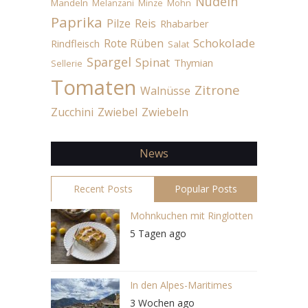
Nudeln
Mandeln
Melanzani
Minze
Mohn
Paprika
Pilze
Reis
Rhabarber
Schokolade
Rote Rüben
Rindfleisch
Salat
Spargel
Spinat
Thymian
Sellerie
Tomaten
Zitrone
Walnüsse
Zucchini
Zwiebel
Zwiebeln
News
Recent Posts
Popular Posts
Mohnkuchen mit Ringlotten
5 Tagen ago
In den Alpes-Maritimes
3 Wochen ago