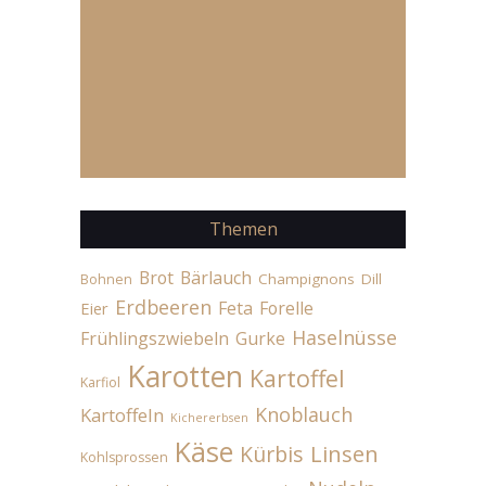
Themen
Brot
Bärlauch
Champignons
Dill
Bohnen
Erdbeeren
Feta
Forelle
Eier
Haselnüsse
Frühlingszwiebeln
Gurke
Karotten
Kartoffel
Karfiol
Knoblauch
Kartoffeln
Kichererbsen
Käse
Linsen
Kürbis
Kohlsprossen