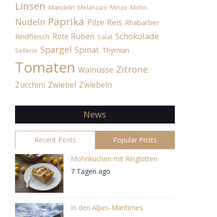
Linsen
Mandeln
Melanzani
Minze
Mohn
Paprika
Nudeln
Pilze
Reis
Rhabarber
Schokolade
Rote Rüben
Rindfleisch
Salat
Spargel
Spinat
Thymian
Sellerie
Tomaten
Zitrone
Walnüsse
Zucchini
Zwiebel
Zwiebeln
News
Recent Posts
Popular Posts
Mohnkuchen mit Ringlotten
7 Tagen ago
In den Alpes-Maritimes