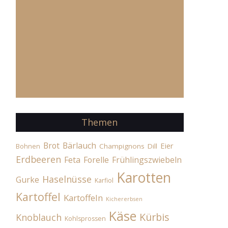
Themen
Brot
Bärlauch
Eier
Champignons
Dill
Bohnen
Erdbeeren
Feta
Forelle
Frühlingszwiebeln
Karotten
Haselnüsse
Gurke
Karfiol
Kartoffel
Kartoffeln
Kichererbsen
Käse
Kürbis
Knoblauch
Kohlsprossen