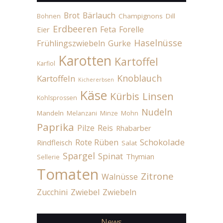
Brot
Bärlauch
Champignons
Dill
Bohnen
Erdbeeren
Feta
Forelle
Eier
Haselnüsse
Frühlingszwiebeln
Gurke
Karotten
Kartoffel
Karfiol
Knoblauch
Kartoffeln
Kichererbsen
Käse
Linsen
Kürbis
Kohlsprossen
Nudeln
Mandeln
Melanzani
Minze
Mohn
Paprika
Pilze
Reis
Rhabarber
Schokolade
Rote Rüben
Rindfleisch
Salat
Spargel
Spinat
Thymian
Sellerie
Tomaten
Zitrone
Walnüsse
Zucchini
Zwiebel
Zwiebeln
News