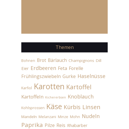
Themen
Brot
Bärlauch
Champignons
Dill
Bohnen
Erdbeeren
Feta
Forelle
Eier
Haselnüsse
Frühlingszwiebeln
Gurke
Karotten
Kartoffel
Karfiol
Knoblauch
Kartoffeln
Kichererbsen
Käse
Linsen
Kürbis
Kohlsprossen
Nudeln
Mandeln
Melanzani
Minze
Mohn
Paprika
Pilze
Reis
Rhabarber