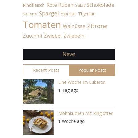
Schokolade
Rote Rüben
Rindfleisch
Salat
Spargel
Spinat
Thymian
Sellerie
Tomaten
Zitrone
Walnüsse
Zucchini
Zwiebel
Zwiebeln
News
Recent Posts
Popular Posts
Eine Woche im Luberon
1 Tag ago
Mohnkuchen mit Ringlotten
1 Woche ago