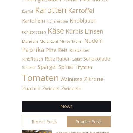
Karotten
Kartoffel
Karfiol
Knoblauch
Kartoffeln
Kichererbsen
Käse
Linsen
Kürbis
Kohlsprossen
Nudeln
Mandeln
Melanzani
Minze
Mohn
Paprika
Pilze
Reis
Rhabarber
Schokolade
Rote Rüben
Rindfleisch
Salat
Spargel
Spinat
Thymian
Sellerie
Tomaten
Zitrone
Walnüsse
Zucchini
Zwiebel
Zwiebeln
News
Recent Posts
Popular Posts