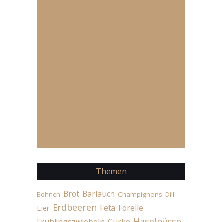
Themen
Brot
Bärlauch
Champignons
Dill
Bohnen
Erdbeeren
Feta
Forelle
Eier
Haselnüsse
Frühlingszwiebeln
Gurke