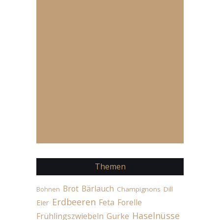
Themen
Brot
Bärlauch
Champignons
Dill
Bohnen
Erdbeeren
Feta
Forelle
Eier
Haselnüsse
Frühlingszwiebeln
Gurke