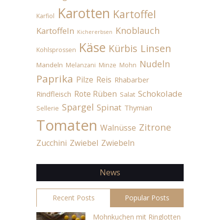
Karotten
Kartoffel
Karfiol
Knoblauch
Kartoffeln
Kichererbsen
Käse
Linsen
Kürbis
Kohlsprossen
Nudeln
Mandeln
Melanzani
Minze
Mohn
Paprika
Pilze
Reis
Rhabarber
Schokolade
Rote Rüben
Rindfleisch
Salat
Spargel
Spinat
Thymian
Sellerie
Tomaten
Zitrone
Walnüsse
Zucchini
Zwiebel
Zwiebeln
News
Recent Posts
Popular Posts
Mohnkuchen mit Ringlotten