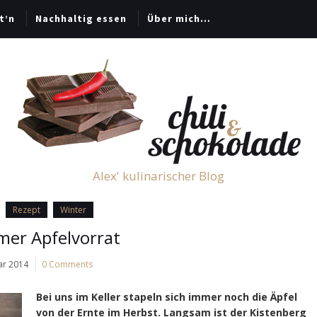
t’n
Nachhaltig essen
Über mich…
Alex' kulinarischer Blog
Rezept
Winter
er Apfelvorrat
ar 2014
0 Comments
Bei uns im Keller stapeln sich immer noch die Äpfel
von der Ernte im Herbst. Langsam ist der Kistenberg