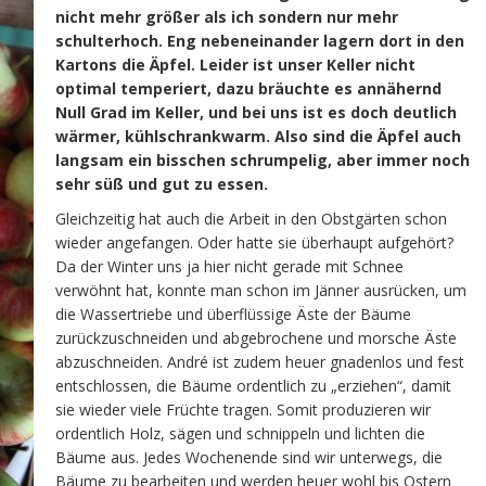
nicht mehr größer als ich sondern nur mehr
schulterhoch. Eng nebeneinander lagern dort in den
Kartons die Äpfel. Leider ist unser Keller nicht
optimal temperiert, dazu bräuchte es annähernd
Null Grad im Keller, und bei uns ist es doch deutlich
wärmer, kühlschrankwarm. Also sind die Äpfel auch
langsam ein bisschen schrumpelig, aber immer noch
sehr süß und gut zu essen.
Gleichzeitig hat auch die Arbeit in den Obstgärten schon
wieder angefangen. Oder hatte sie überhaupt aufgehört?
Da der Winter uns ja hier nicht gerade mit Schnee
verwöhnt hat, konnte man schon im Jänner ausrücken, um
die Wassertriebe und überflüssige Äste der Bäume
zurückzuschneiden und abgebrochene und morsche Äste
abzuschneiden. André ist zudem heuer gnadenlos und fest
entschlossen, die Bäume ordentlich zu „erziehen“, damit
sie wieder viele Früchte tragen. Somit produzieren wir
ordentlich Holz, sägen und schnippeln und lichten die
Bäume aus. Jedes Wochenende sind wir unterwegs, die
Bäume zu bearbeiten und werden heuer wohl bis Ostern