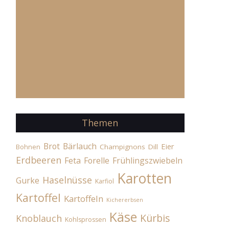
Themen
Brot
Bärlauch
Eier
Champignons
Dill
Bohnen
Erdbeeren
Feta
Forelle
Frühlingszwiebeln
Karotten
Haselnüsse
Gurke
Karfiol
Kartoffel
Kartoffeln
Kichererbsen
Käse
Kürbis
Knoblauch
Kohlsprossen