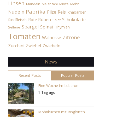
Linsen
Mandeln
Melanzani
Minze
Mohn
Paprika
Nudeln
Pilze
Reis
Rhabarber
Schokolade
Rote Rüben
Rindfleisch
Salat
Spargel
Spinat
Thymian
Sellerie
Tomaten
Zitrone
Walnüsse
Zucchini
Zwiebel
Zwiebeln
News
Recent Posts
Popular Posts
Eine Woche im Luberon
1 Tag ago
Mohnkuchen mit Ringlotten