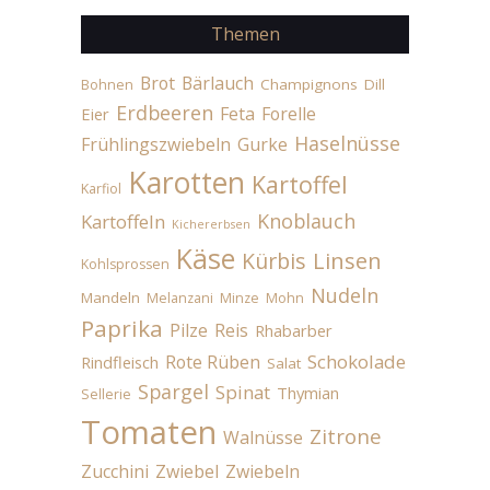
Themen
Brot
Bärlauch
Champignons
Dill
Bohnen
Erdbeeren
Feta
Forelle
Eier
Haselnüsse
Frühlingszwiebeln
Gurke
Karotten
Kartoffel
Karfiol
Knoblauch
Kartoffeln
Kichererbsen
Käse
Linsen
Kürbis
Kohlsprossen
Nudeln
Mandeln
Melanzani
Minze
Mohn
Paprika
Pilze
Reis
Rhabarber
Schokolade
Rote Rüben
Rindfleisch
Salat
Spargel
Spinat
Thymian
Sellerie
Tomaten
Zitrone
Walnüsse
Zucchini
Zwiebel
Zwiebeln