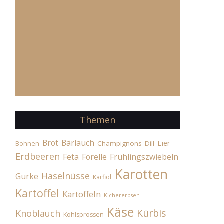
Themen
Brot
Bärlauch
Eier
Champignons
Dill
Bohnen
Erdbeeren
Feta
Forelle
Frühlingszwiebeln
Karotten
Haselnüsse
Gurke
Karfiol
Kartoffel
Kartoffeln
Kichererbsen
Käse
Kürbis
Knoblauch
Kohlsprossen