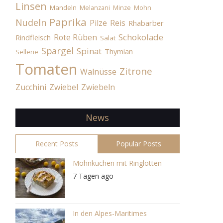
Linsen
Mandeln
Melanzani
Minze
Mohn
Paprika
Nudeln
Pilze
Reis
Rhabarber
Schokolade
Rote Rüben
Rindfleisch
Salat
Spargel
Spinat
Thymian
Sellerie
Tomaten
Zitrone
Walnüsse
Zucchini
Zwiebel
Zwiebeln
News
Recent Posts
Popular Posts
Mohnkuchen mit Ringlotten
7 Tagen ago
In den Alpes-Maritimes