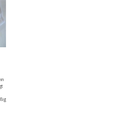
ein
gt
äßig
n