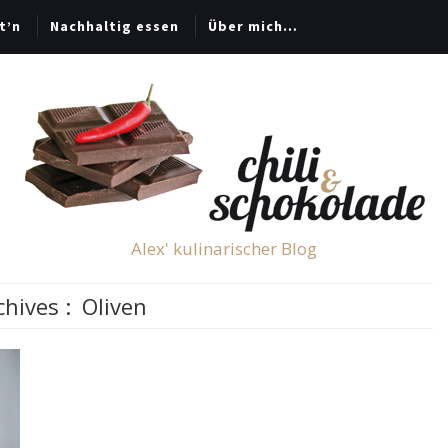
t’n
Nachhaltig essen
Über mich…
Alex' kulinarischer Blog
chives :
Oliven