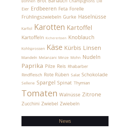
Brot
Bärlauch
Champignons
Dill
Bohnen
Erdbeeren
Feta
Forelle
Eier
Haselnüsse
Frühlingszwiebeln
Gurke
Karotten
Kartoffel
Karfiol
Knoblauch
Kartoffeln
Kichererbsen
Käse
Linsen
Kürbis
Kohlsprossen
Nudeln
Mandeln
Melanzani
Minze
Mohn
Paprika
Pilze
Reis
Rhabarber
Schokolade
Rote Rüben
Rindfleisch
Salat
Spargel
Spinat
Thymian
Sellerie
Tomaten
Zitrone
Walnüsse
Zucchini
Zwiebel
Zwiebeln
News