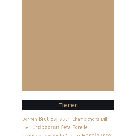
Themen
Brot
Bärlauch
Champignons
Dill
Bohnen
Erdbeeren
Feta
Forelle
Eier
Haselnüsse
Frühlingszwiebeln
Gurke