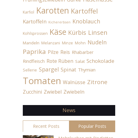
Karotten
Kartoffel
Karfiol
Knoblauch
Kartoffeln
Kichererbsen
Käse
Linsen
Kürbis
Kohlsprossen
Nudeln
Mandeln
Melanzani
Minze
Mohn
Paprika
Pilze
Reis
Rhabarber
Schokolade
Rote Rüben
Rindfleisch
Salat
Spargel
Spinat
Thymian
Sellerie
Tomaten
Zitrone
Walnüsse
Zucchini
Zwiebel
Zwiebeln
News
Recent Posts
Popular Posts