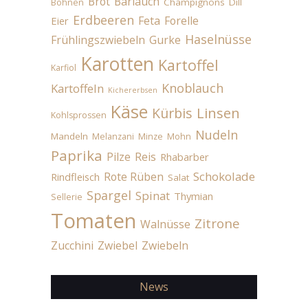
Brot
Bärlauch
Champignons
Dill
Bohnen
Erdbeeren
Feta
Forelle
Eier
Haselnüsse
Frühlingszwiebeln
Gurke
Karotten
Kartoffel
Karfiol
Knoblauch
Kartoffeln
Kichererbsen
Käse
Linsen
Kürbis
Kohlsprossen
Nudeln
Mandeln
Melanzani
Minze
Mohn
Paprika
Pilze
Reis
Rhabarber
Schokolade
Rote Rüben
Rindfleisch
Salat
Spargel
Spinat
Thymian
Sellerie
Tomaten
Zitrone
Walnüsse
Zucchini
Zwiebel
Zwiebeln
News