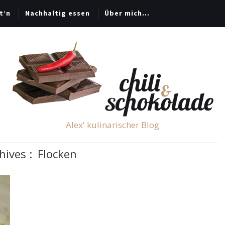
t’n
Nachhaltig essen
Über mich…
Alex' kulinarischer Blog
hives :
Flocken