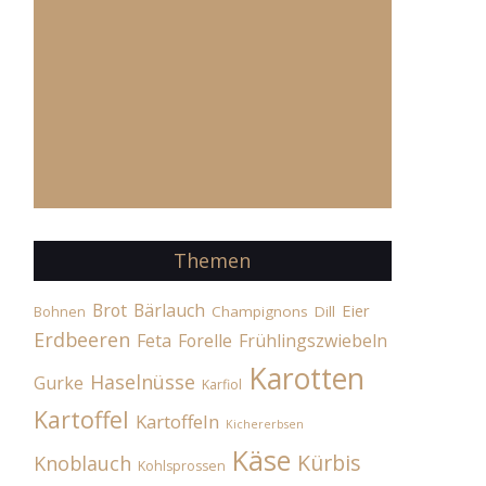
Themen
Brot
Bärlauch
Eier
Champignons
Dill
Bohnen
Erdbeeren
Feta
Forelle
Frühlingszwiebeln
Karotten
Haselnüsse
Gurke
Karfiol
Kartoffel
Kartoffeln
Kichererbsen
Käse
Kürbis
Knoblauch
Kohlsprossen