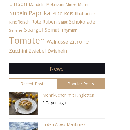
Linsen
Mandeln
Melanzani
Minze
Mohn
Paprika
Nudeln
Pilze
Reis
Rhabarber
Schokolade
Rote Rüben
Rindfleisch
Salat
Spargel
Spinat
Thymian
Sellerie
Tomaten
Zitrone
Walnüsse
Zucchini
Zwiebel
Zwiebeln
News
Recent Posts
Popular Posts
Mohnkuchen mit Ringlotten
5 Tagen ago
In den Alpes-Maritimes