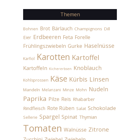
Themen
Brot
Bärlauch
Champignons
Dill
Bohnen
Erdbeeren
Feta
Forelle
Eier
Haselnüsse
Frühlingszwiebeln
Gurke
Karotten
Kartoffel
Karfiol
Knoblauch
Kartoffeln
Kichererbsen
Käse
Linsen
Kürbis
Kohlsprossen
Nudeln
Mandeln
Melanzani
Minze
Mohn
Paprika
Pilze
Reis
Rhabarber
Schokolade
Rote Rüben
Rindfleisch
Salat
Spargel
Spinat
Thymian
Sellerie
Tomaten
Zitrone
Walnüsse
Zucchini
Zwiebel
Zwiebeln