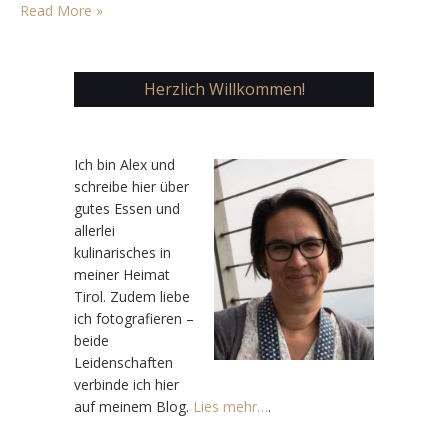
Menschen das oft hautnah. Aber auch für Köche…
Read More »
Herzlich Willkommen!
Ic
h bin Alex und
schreibe hier über
gutes Essen und
allerlei
kulinarisches in
meiner Heimat
Tirol. Zudem liebe
ich fotografieren –
beide
Leidenschaften
verbinde ich hier
auf meinem Blog.
Lies mehr…
.