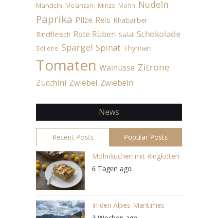
Nudeln
Mandeln
Melanzani
Minze
Mohn
Paprika
Pilze
Reis
Rhabarber
Schokolade
Rote Rüben
Rindfleisch
Salat
Spargel
Spinat
Thymian
Sellerie
Tomaten
Zitrone
Walnüsse
Zucchini
Zwiebel
Zwiebeln
News
Recent Posts
Popular Posts
Mohnkuchen mit Ringlotten
6 Tagen ago
In den Alpes-Maritimes
3 Wochen ago