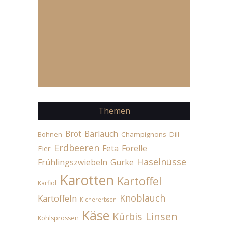
Themen
Brot
Bärlauch
Champignons
Dill
Bohnen
Erdbeeren
Feta
Forelle
Eier
Haselnüsse
Frühlingszwiebeln
Gurke
Karotten
Kartoffel
Karfiol
Knoblauch
Kartoffeln
Kichererbsen
Käse
Linsen
Kürbis
Kohlsprossen