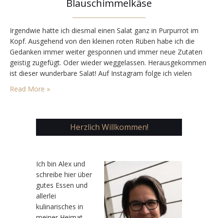
Blauschimmelkäse
Irgendwie hatte ich diesmal einen Salat ganz in Purpurrot im
Kopf. Ausgehend von den kleinen roten Rüben habe ich die
Gedanken immer weiter gesponnen und immer neue Zutaten
geistig zugefügt. Oder wieder weggelassen. Herausgekommen
ist dieser wunderbare Salat! Auf Instagram folge ich vielen
Accounts, wo es hauptsächlich um Essen geht. Tw. um
Read More »
nachhaltiges Essen, tw. sind es BloggerInnen, tw.
Restaurants…
Herzlich Willkommen!
Ic
h bin Alex und
schreibe hier über
gutes Essen und
allerlei
kulinarisches in
meiner Heimat