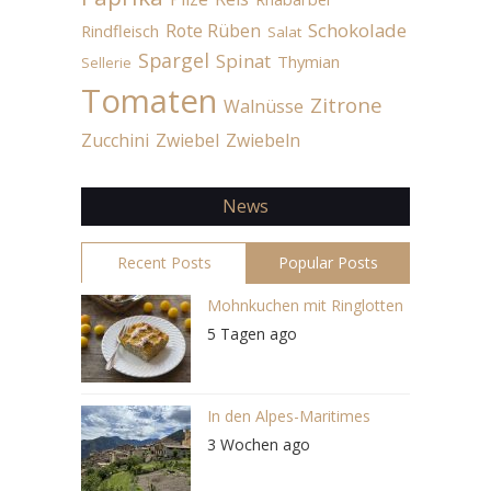
Schokolade
Rote Rüben
Rindfleisch
Salat
Spargel
Spinat
Thymian
Sellerie
Tomaten
Zitrone
Walnüsse
Zucchini
Zwiebel
Zwiebeln
News
Recent Posts
Popular Posts
Mohnkuchen mit Ringlotten
5 Tagen ago
In den Alpes-Maritimes
3 Wochen ago