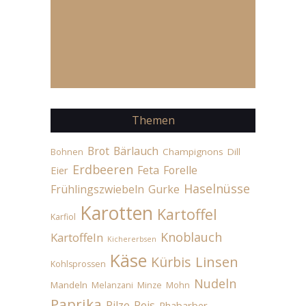
Themen
Brot
Bärlauch
Champignons
Dill
Bohnen
Erdbeeren
Feta
Forelle
Eier
Haselnüsse
Frühlingszwiebeln
Gurke
Karotten
Kartoffel
Karfiol
Knoblauch
Kartoffeln
Kichererbsen
Käse
Linsen
Kürbis
Kohlsprossen
Nudeln
Mandeln
Melanzani
Minze
Mohn
Paprika
Pilze
Reis
Rhabarber