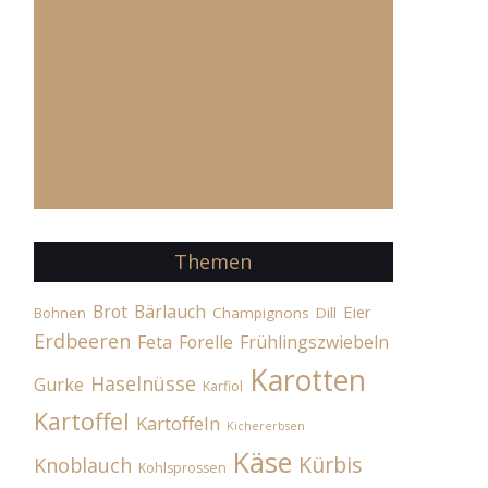
Themen
Brot
Bärlauch
Eier
Champignons
Dill
Bohnen
Erdbeeren
Feta
Forelle
Frühlingszwiebeln
Karotten
Haselnüsse
Gurke
Karfiol
Kartoffel
Kartoffeln
Kichererbsen
Käse
Kürbis
Knoblauch
Kohlsprossen