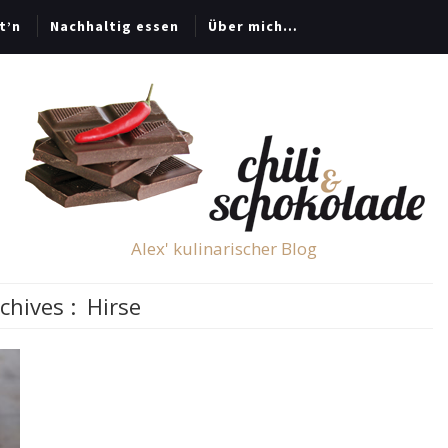
t’n
Nachhaltig essen
Über mich…
Alex' kulinarischer Blog
chives :
Hirse