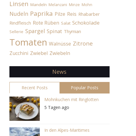
Linsen
Mandeln
Melanzani
Minze
Mohn
Paprika
Nudeln
Pilze
Reis
Rhabarber
Schokolade
Rote Rüben
Rindfleisch
Salat
Spargel
Spinat
Thymian
Sellerie
Tomaten
Zitrone
Walnüsse
Zucchini
Zwiebel
Zwiebeln
News
Recent Posts
Popular Posts
Mohnkuchen mit Ringlotten
5 Tagen ago
In den Alpes-Maritimes