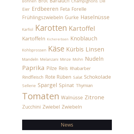
Brot
Bärlauch
Champignons
Dill
Bohnen
Erdbeeren
Feta
Forelle
Eier
Haselnüsse
Frühlingszwiebeln
Gurke
Karotten
Kartoffel
Karfiol
Knoblauch
Kartoffeln
Kichererbsen
Käse
Linsen
Kürbis
Kohlsprossen
Nudeln
Mandeln
Melanzani
Minze
Mohn
Paprika
Pilze
Reis
Rhabarber
Schokolade
Rote Rüben
Rindfleisch
Salat
Spargel
Spinat
Thymian
Sellerie
Tomaten
Zitrone
Walnüsse
Zucchini
Zwiebel
Zwiebeln
News