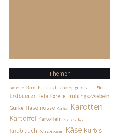
Themen
Brot
Bärlauch
Eier
Champignons
Dill
Bohnen
Erdbeeren
Feta
Forelle
Frühlingszwiebeln
Karotten
Haselnüsse
Gurke
Karfiol
Kartoffel
Kartoffeln
Kichererbsen
Käse
Kürbis
Knoblauch
Kohlsprossen