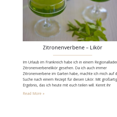
Zitronenverbene – Likör
Im Urlaub im Frankreich habe ich in einem Regionallade
Zitronenverbenelikör gesehen. Da ich auch immer
Zitronenverbene im Garten habe, machte ich mich auf d
Suche nach einem Rezept für diesen Likör. Mit großarti
Ergebnis, das ich heute mit euch teilen will. Kennt ihr
Zitronenverbene? Die Pflanze aus der Familie des
Read More »
Eisenkrautes hat längliche Blätter und schmeckt
angenehm und fein zitronig.…