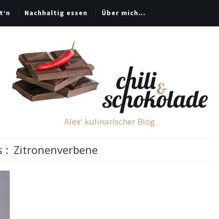
t’n
Nachhaltig essen
Über mich…
Alex' kulinarischer Blog
s :
Zitronenverbene