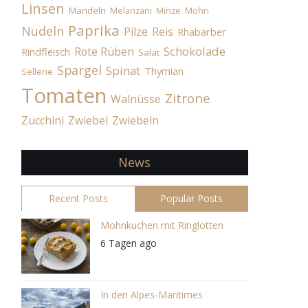
Linsen
Mandeln
Melanzani
Minze
Mohn
Paprika
Nudeln
Pilze
Reis
Rhabarber
Schokolade
Rote Rüben
Rindfleisch
Salat
Spargel
Spinat
Thymian
Sellerie
Tomaten
Zitrone
Walnüsse
Zucchini
Zwiebel
Zwiebeln
News
Recent Posts
Popular Posts
Mohnkuchen mit Ringlotten
6 Tagen ago
In den Alpes-Maritimes