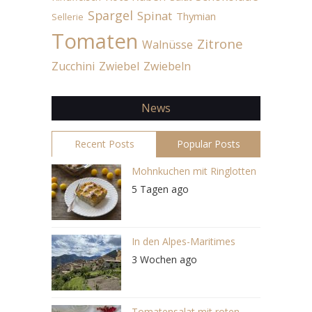
Spargel
Spinat
Thymian
Sellerie
Tomaten
Zitrone
Walnüsse
Zucchini
Zwiebel
Zwiebeln
News
Recent Posts
Popular Posts
Mohnkuchen mit Ringlotten
5 Tagen ago
In den Alpes-Maritimes
3 Wochen ago
Tomatensalat mit roten