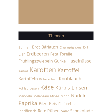
Themen
Brot
Bärlauch
Champignons
Dill
Bohnen
Erdbeeren
Feta
Forelle
Eier
Haselnüsse
Frühlingszwiebeln
Gurke
Karotten
Kartoffel
Karfiol
Knoblauch
Kartoffeln
Kichererbsen
Käse
Linsen
Kürbis
Kohlsprossen
Nudeln
Mandeln
Melanzani
Minze
Mohn
Paprika
Pilze
Reis
Rhabarber
Schokolade
Rote Rüben
Rindfleisch
Salat