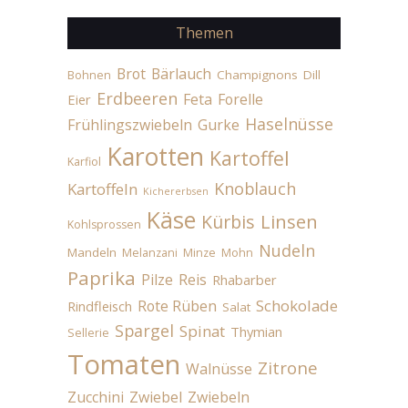
Themen
Brot
Bärlauch
Champignons
Dill
Bohnen
Erdbeeren
Feta
Forelle
Eier
Haselnüsse
Frühlingszwiebeln
Gurke
Karotten
Kartoffel
Karfiol
Knoblauch
Kartoffeln
Kichererbsen
Käse
Linsen
Kürbis
Kohlsprossen
Nudeln
Mandeln
Melanzani
Minze
Mohn
Paprika
Pilze
Reis
Rhabarber
Schokolade
Rote Rüben
Rindfleisch
Salat
Spargel
Spinat
Thymian
Sellerie
Tomaten
Zitrone
Walnüsse
Zucchini
Zwiebel
Zwiebeln