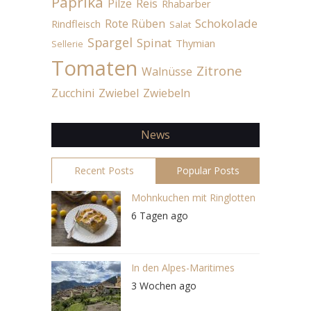
Paprika
Pilze
Reis
Rhabarber
Schokolade
Rote Rüben
Rindfleisch
Salat
Spargel
Spinat
Thymian
Sellerie
Tomaten
Zitrone
Walnüsse
Zucchini
Zwiebel
Zwiebeln
News
Recent Posts
Popular Posts
Mohnkuchen mit Ringlotten
6 Tagen ago
In den Alpes-Maritimes
3 Wochen ago