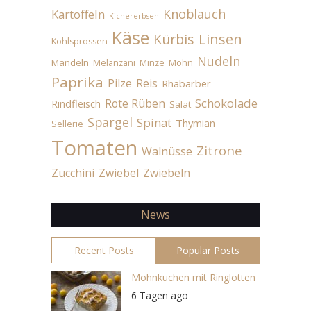
Knoblauch
Kartoffeln
Kichererbsen
Käse
Linsen
Kürbis
Kohlsprossen
Nudeln
Mandeln
Melanzani
Minze
Mohn
Paprika
Pilze
Reis
Rhabarber
Schokolade
Rote Rüben
Rindfleisch
Salat
Spargel
Spinat
Thymian
Sellerie
Tomaten
Zitrone
Walnüsse
Zucchini
Zwiebel
Zwiebeln
News
Recent Posts
Popular Posts
Mohnkuchen mit Ringlotten
6 Tagen ago