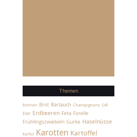
Themen
Brot
Bärlauch
Champignons
Dill
Bohnen
Erdbeeren
Feta
Forelle
Eier
Haselnüsse
Frühlingszwiebeln
Gurke
Karotten
Kartoffel
Karfiol