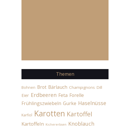
Themen
Brot
Bärlauch
Champignons
Dill
Bohnen
Erdbeeren
Feta
Forelle
Eier
Haselnüsse
Frühlingszwiebeln
Gurke
Karotten
Kartoffel
Karfiol
Knoblauch
Kartoffeln
Kichererbsen