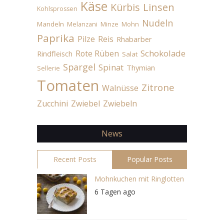
Käse
Linsen
Kürbis
Kohlsprossen
Nudeln
Mandeln
Melanzani
Minze
Mohn
Paprika
Pilze
Reis
Rhabarber
Schokolade
Rote Rüben
Rindfleisch
Salat
Spargel
Spinat
Thymian
Sellerie
Tomaten
Zitrone
Walnüsse
Zucchini
Zwiebel
Zwiebeln
News
Recent Posts
Popular Posts
Mohnkuchen mit Ringlotten
6 Tagen ago