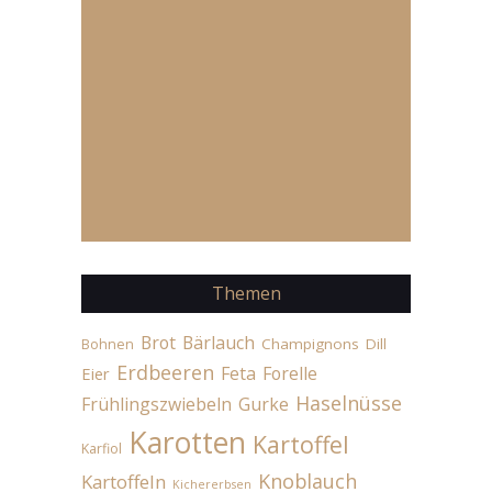
Themen
Brot
Bärlauch
Champignons
Dill
Bohnen
Erdbeeren
Feta
Forelle
Eier
Haselnüsse
Frühlingszwiebeln
Gurke
Karotten
Kartoffel
Karfiol
Knoblauch
Kartoffeln
Kichererbsen