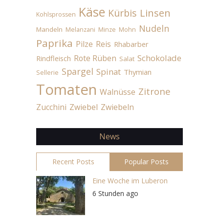
Käse
Linsen
Kürbis
Kohlsprossen
Nudeln
Mandeln
Melanzani
Minze
Mohn
Paprika
Pilze
Reis
Rhabarber
Schokolade
Rote Rüben
Rindfleisch
Salat
Spargel
Spinat
Thymian
Sellerie
Tomaten
Zitrone
Walnüsse
Zucchini
Zwiebel
Zwiebeln
News
Recent Posts
Popular Posts
Eine Woche im Luberon
6 Stunden ago