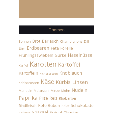
Themen
Brot
Bärlauch
Champignons
Dill
Bohnen
Erdbeeren
Feta
Forelle
Eier
Haselnüsse
Frühlingszwiebeln
Gurke
Karotten
Kartoffel
Karfiol
Knoblauch
Kartoffeln
Kichererbsen
Käse
Linsen
Kürbis
Kohlsprossen
Nudeln
Mandeln
Melanzani
Minze
Mohn
Paprika
Pilze
Reis
Rhabarber
Schokolade
Rote Rüben
Rindfleisch
Salat
Spargel
Spinat
Thymian
Sellerie