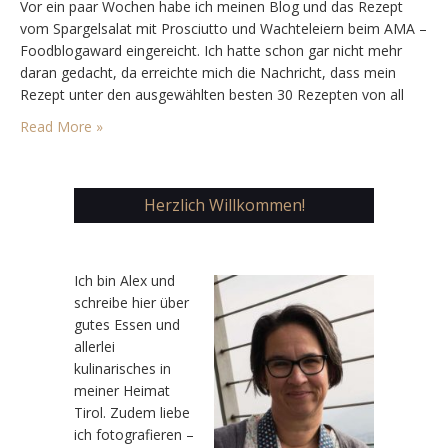
Vor ein paar Wochen habe ich meinen Blog und das Rezept
vom Spargelsalat mit Prosciutto und Wachteleiern beim AMA –
Foodblogaward eingereicht. Ich hatte schon gar nicht mehr
daran gedacht, da erreichte mich die Nachricht, dass mein
Rezept unter den ausgewählten besten 30 Rezepten von all
den eingereichten ist und somit in einem kleinen Online-
Read More »
Kochbuch veröffentlicht wird. Es ist nun…
Herzlich Willkommen!
Ic
h bin Alex und
schreibe hier über
gutes Essen und
allerlei
kulinarisches in
meiner Heimat
Tirol. Zudem liebe
ich fotografieren –