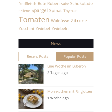
Schokolade
Rote Rüben
Rindfleisch
Salat
Spargel
Spinat
Thymian
Sellerie
Tomaten
Zitrone
Walnüsse
Zucchini
Zwiebel
Zwiebeln
News
Recent Posts
Popular Posts
Eine Woche im Luberon
2 Tagen ago
Mohnkuchen mit Ringlotten
1 Woche ago