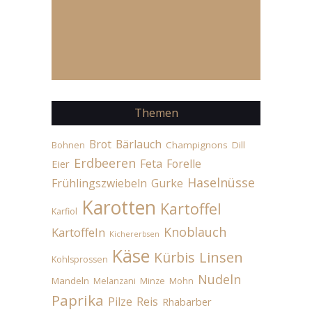
Themen
Brot
Bärlauch
Champignons
Dill
Bohnen
Erdbeeren
Feta
Forelle
Eier
Haselnüsse
Frühlingszwiebeln
Gurke
Karotten
Kartoffel
Karfiol
Knoblauch
Kartoffeln
Kichererbsen
Käse
Linsen
Kürbis
Kohlsprossen
Nudeln
Mandeln
Melanzani
Minze
Mohn
Paprika
Pilze
Reis
Rhabarber