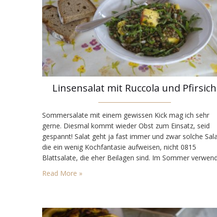
Linsensalat mit Ruccola und Pfirsich
Sommersalate mit einem gewissen Kick mag ich sehr
gerne. Diesmal kommt wieder Obst zum Einsatz, seid
gespannt! Salat geht ja fast immer und zwar solche Sala
die ein wenig Kochfantasie aufweisen, nicht 0815
Blattsalate, die eher Beilagen sind. Im Sommer verwen
ich nicht selten auch Obst in Salaten. Die frischen und
Read More »
fruchtigen Pfirsiche haben sich dieses Mal beim Gemüs
und…