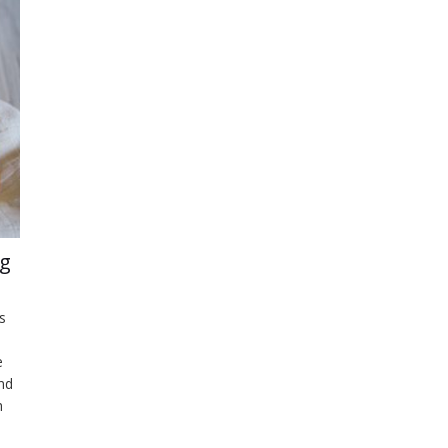
ng
s
e
nd
h
rch