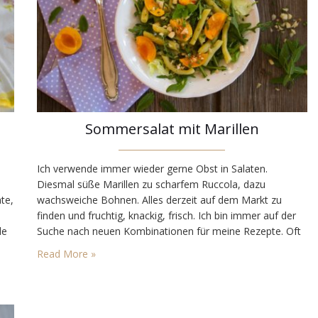
Sommersalat mit Marillen
Ich verwende immer wieder gerne Obst in Salaten.
Diesmal süße Marillen zu scharfem Ruccola, dazu
te,
wachsweiche Bohnen. Alles derzeit auf dem Markt zu
finden und fruchtig, knackig, frisch. Ich bin immer auf der
de
Suche nach neuen Kombinationen für meine Rezepte. Oft
lese ich Anregungen in Zeitungen oder sehe Bilder auf
Read More »
e-
Instagram. Und dann löst es eine Reaktion im
Rezepterfindungswinkel meines…