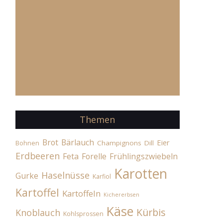
Themen
Brot
Bärlauch
Eier
Champignons
Dill
Bohnen
Erdbeeren
Feta
Forelle
Frühlingszwiebeln
Karotten
Haselnüsse
Gurke
Karfiol
Kartoffel
Kartoffeln
Kichererbsen
Käse
Kürbis
Knoblauch
Kohlsprossen