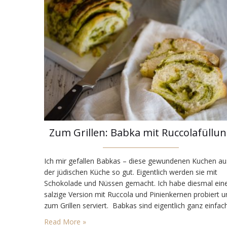
Zum Grillen: Babka mit Ruccolafüllu
Ich mir gefallen Babkas – diese gewundenen Kuchen au
der jüdischen Küche so gut. Eigentlich werden sie mit
Schokolade und Nüssen gemacht. Ich habe diesmal ein
salzige Version mit Ruccola und Pinienkernen probiert u
zum Grillen serviert. Babkas sind eigentlich ganz einfac
zu machen, aber sehen dann fertig spektakulär aus. Du
Read More »