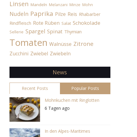
Linsen
Mandeln
Melanzani
Minze
Mohn
Paprika
Nudeln
Pilze
Reis
Rhabarber
Schokolade
Rote Rüben
Rindfleisch
Salat
Spargel
Spinat
Thymian
Sellerie
Tomaten
Zitrone
Walnüsse
Zucchini
Zwiebel
Zwiebeln
News
Recent Posts
Popular Posts
Mohnkuchen mit Ringlotten
6 Tagen ago
In den Alpes-Maritimes