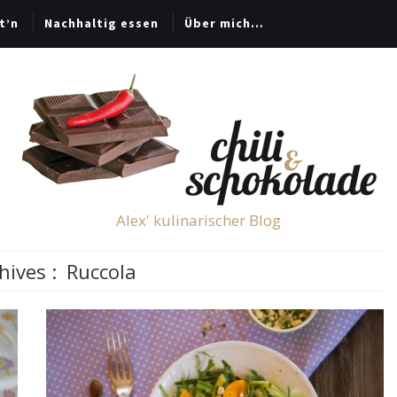
t’n
Nachhaltig essen
Über mich…
Alex' kulinarischer Blog
hives :
Ruccola