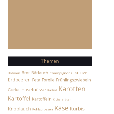
Themen
Brot
Bärlauch
Eier
Champignons
Dill
Bohnen
Erdbeeren
Feta
Forelle
Frühlingszwiebeln
Karotten
Haselnüsse
Gurke
Karfiol
Kartoffel
Kartoffeln
Kichererbsen
Käse
Kürbis
Knoblauch
Kohlsprossen