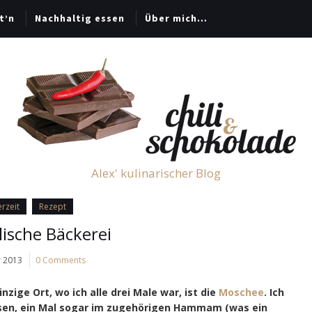
t’n
Nachhaltig essen
Über mich…
Alex' kulinarischer Blog
rzeit
Rezept
lische Bäckerei
r 2013
0 Comments
inzige Ort, wo ich alle drei Male war, ist die
Moschee
. Ich
ssen, ein Mal sogar im zugehörigen Hammam (was ein