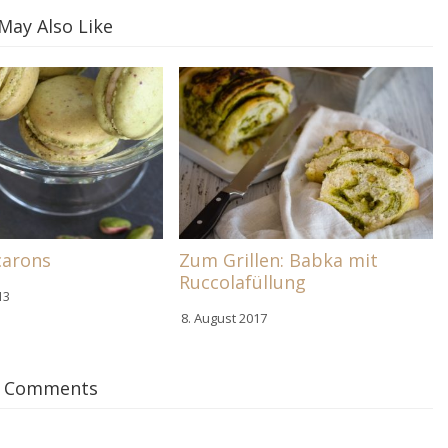
May Also Like
carons
Zum Grillen: Babka mit
Ruccolafüllung
13
8. August 2017
 Comments