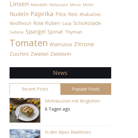
Linsen
Mandeln
Melanzani
Minze
Mohn
Paprika
Nudeln
Pilze
Reis
Rhabarber
Schokolade
Rote Rüben
Rindfleisch
Salat
Spargel
Spinat
Thymian
Sellerie
Tomaten
Zitrone
Walnüsse
Zucchini
Zwiebel
Zwiebeln
News
Recent Posts
Popular Posts
Mohnkuchen mit Ringlotten
6 Tagen ago
In den Alpes-Maritimes