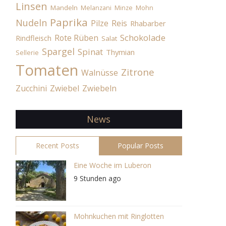
Linsen
Mandeln
Melanzani
Minze
Mohn
Paprika
Nudeln
Pilze
Reis
Rhabarber
Schokolade
Rote Rüben
Rindfleisch
Salat
Spargel
Spinat
Thymian
Sellerie
Tomaten
Zitrone
Walnüsse
Zucchini
Zwiebel
Zwiebeln
News
Recent Posts
Popular Posts
Eine Woche im Luberon
9 Stunden ago
Mohnkuchen mit Ringlotten