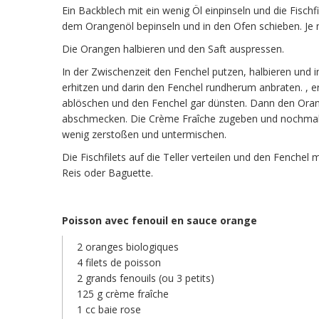
Ein Backblech mit ein wenig Öl einpinseln und die Fisch
dem Orangenöl bepinseln und in den Ofen schieben. Je na
Die Orangen halbieren und den Saft auspressen.
In der Zwischenzeit den Fenchel putzen, halbieren und 
erhitzen und darin den Fenchel rundherum anbraten. , e
ablöschen und den Fenchel gar dünsten. Dann den Orang
abschmecken. Die Crème Fraîche zugeben und nochmal 
wenig zerstoßen und untermischen.
Die Fischfilets auf die Teller verteilen und den Fenchel
Reis oder Baguette.
Poisson avec fenouil en sauce orange
2 oranges biologiques
4 filets de poisson
2 grands fenouils (ou 3 petits)
125 g crème fraîche
1 cc baie rose