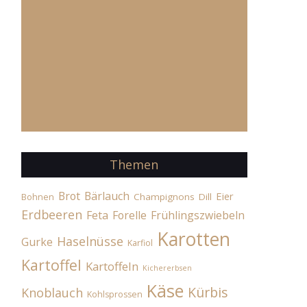
Themen
Brot
Bärlauch
Eier
Champignons
Dill
Bohnen
Erdbeeren
Feta
Forelle
Frühlingszwiebeln
Karotten
Haselnüsse
Gurke
Karfiol
Kartoffel
Kartoffeln
Kichererbsen
Käse
Kürbis
Knoblauch
Kohlsprossen