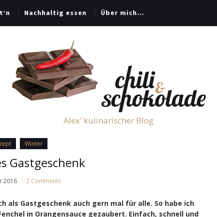
t’n
Nachhaltig essen
Über mich…
Alex' kulinarischer Blog
zept
Winter
s Gastgeschenk
ar 2016
2 Comments
ch als Gastgeschenk auch gern mal für alle. So habe ich
Fenchel in Orangensauce gezaubert. Einfach, schnell und