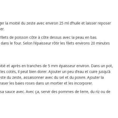
r la moitié du zeste avec environ 25 ml d’huile et laisser reposer
er.
 filets de poisson côte à côte dessus avec la peau en bas.
 dans le four. Selon l’épaisseur rôtir les filets environs 20 minutes
oitié et après en tranches de 5 mm épaisseur environ. Dans un pot,
 les cotés, il peut bien dorer. Ajouter un peu d’eau et cuire jusqu’à
 reste du zeste, assaisonner avec du sel et du poivre. Ajouter la
aser les baies roses dans un mortier et les incorporer.
 et sa sauce avec. Avec ça, servir des pommes de terre, du riz ou de