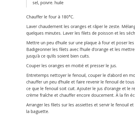
sel, poivre. huile
Chauffer le four à 180°C.
Laver chaudement les oranges et râper le zeste. Mélange
quelques minutes. Laver les filets de poisson et les séch
Mettre un peu d’huile sur une plaque à four et poser les
Badigeonner les filets avec l’huile d’orange et les mettre
jusqu’à ce qu’ils soient bien cuits.
Couper les oranges en moitié et presser le jus.
Entretemps nettoyer le fenouil, couper le d’abord en m
chauffer un peu d’huile et faire revenir le fenouil de tous
ce que le fenouil soit cuit. Ajouter le jus d’orange et le
crème fraîche et chauffer encore doucement. À la fin écr
Arranger les filets sur les assiettes et servir le fenouil
la baguette.