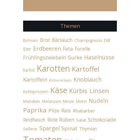
Themen
Brot
Bärlauch
Champignons
Dill
Bohnen
Erdbeeren
Feta
Forelle
Eier
Haselnüsse
Frühlingszwiebeln
Gurke
Karotten
Kartoffel
Karfiol
Knoblauch
Kartoffeln
Kichererbsen
Käse
Linsen
Kürbis
Kohlsprossen
Nudeln
Mandeln
Melanzani
Minze
Mohn
Paprika
Pilze
Reis
Rhabarber
Schokolade
Rote Rüben
Rindfleisch
Salat
Spargel
Spinat
Thymian
Sellerie
Tomaten