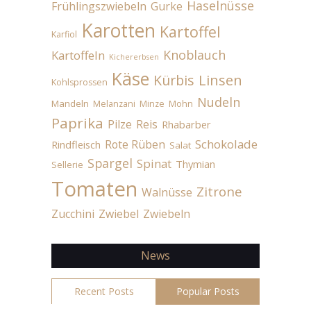
Haselnüsse
Frühlingszwiebeln
Gurke
Karotten
Kartoffel
Karfiol
Knoblauch
Kartoffeln
Kichererbsen
Käse
Linsen
Kürbis
Kohlsprossen
Nudeln
Mandeln
Melanzani
Minze
Mohn
Paprika
Pilze
Reis
Rhabarber
Schokolade
Rote Rüben
Rindfleisch
Salat
Spargel
Spinat
Thymian
Sellerie
Tomaten
Zitrone
Walnüsse
Zucchini
Zwiebel
Zwiebeln
News
Recent Posts
Popular Posts