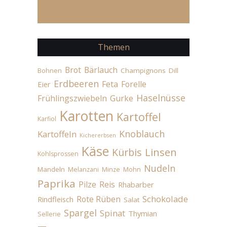
Themen
Brot
Bärlauch
Champignons
Dill
Bohnen
Erdbeeren
Feta
Forelle
Eier
Haselnüsse
Frühlingszwiebeln
Gurke
Karotten
Kartoffel
Karfiol
Knoblauch
Kartoffeln
Kichererbsen
Käse
Linsen
Kürbis
Kohlsprossen
Nudeln
Mandeln
Melanzani
Minze
Mohn
Paprika
Pilze
Reis
Rhabarber
Schokolade
Rote Rüben
Rindfleisch
Salat
Spargel
Spinat
Thymian
Sellerie