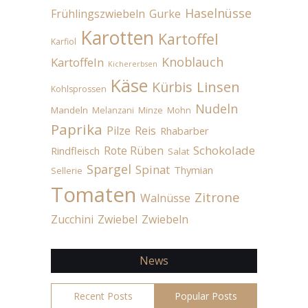
Haselnüsse
Frühlingszwiebeln
Gurke
Karotten
Kartoffel
Karfiol
Knoblauch
Kartoffeln
Kichererbsen
Käse
Linsen
Kürbis
Kohlsprossen
Nudeln
Mandeln
Melanzani
Minze
Mohn
Paprika
Pilze
Reis
Rhabarber
Schokolade
Rote Rüben
Rindfleisch
Salat
Spargel
Spinat
Thymian
Sellerie
Tomaten
Zitrone
Walnüsse
Zucchini
Zwiebel
Zwiebeln
News
Recent Posts
Popular Posts