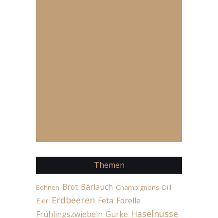
Themen
Brot
Bärlauch
Champignons
Dill
Bohnen
Erdbeeren
Feta
Forelle
Eier
Haselnüsse
Frühlingszwiebeln
Gurke