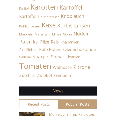
Karotten
Kartoffel
Karfiol
Knoblauch
Kartoffeln
Kichererbsen
Käse
Linsen
Kürbis
Kohlsprossen
Nudeln
Mandeln
Melanzani
Minze
Mohn
Paprika
Pilze
Reis
Rhabarber
Schokolade
Rote Rüben
Rindfleisch
Salat
Spargel
Spinat
Thymian
Sellerie
Tomaten
Zitrone
Walnüsse
Zucchini
Zwiebel
Zwiebeln
News
Recent Posts
Popular Posts
Mohnkuchen mit Ringlotten