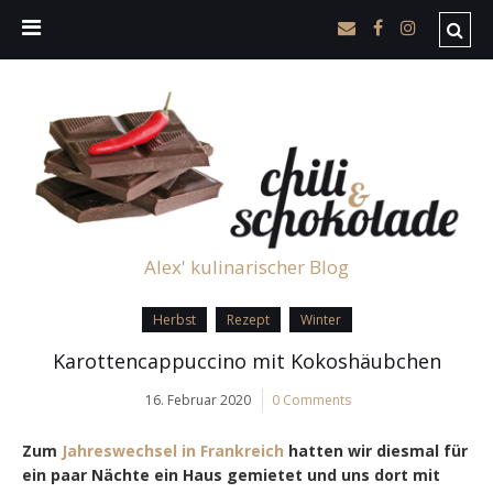
Alex' kulinarischer Blog
Herbst
Rezept
Winter
Karottencappuccino mit Kokoshäubchen
16. Februar 2020
0 Comments
Zum
Jahreswechsel in Frankreich
hatten wir diesmal für
ein paar Nächte ein Haus gemietet und uns dort mit