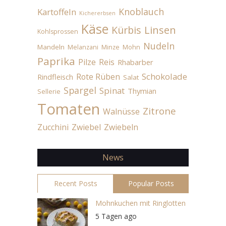
Knoblauch
Kartoffeln
Kichererbsen
Käse
Linsen
Kürbis
Kohlsprossen
Nudeln
Mandeln
Melanzani
Minze
Mohn
Paprika
Pilze
Reis
Rhabarber
Schokolade
Rote Rüben
Rindfleisch
Salat
Spargel
Spinat
Thymian
Sellerie
Tomaten
Zitrone
Walnüsse
Zucchini
Zwiebel
Zwiebeln
News
Recent Posts
Popular Posts
Mohnkuchen mit Ringlotten
5 Tagen ago