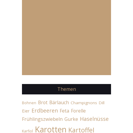
Themen
Brot
Bärlauch
Champignons
Dill
Bohnen
Erdbeeren
Feta
Forelle
Eier
Haselnüsse
Frühlingszwiebeln
Gurke
Karotten
Kartoffel
Karfiol