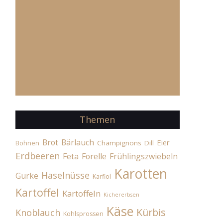
Themen
Brot
Bärlauch
Eier
Champignons
Dill
Bohnen
Erdbeeren
Feta
Forelle
Frühlingszwiebeln
Karotten
Haselnüsse
Gurke
Karfiol
Kartoffel
Kartoffeln
Kichererbsen
Käse
Kürbis
Knoblauch
Kohlsprossen