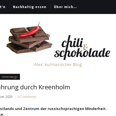
t’n
Nachhaltig essen
Über mich…
Alex' kulinarischer Blog
Unterwegs
ührung durch Kreenholm
ber 2025
0 Comments
 Estlands und Zentrum der russischsprachigen Minderheit.
se.