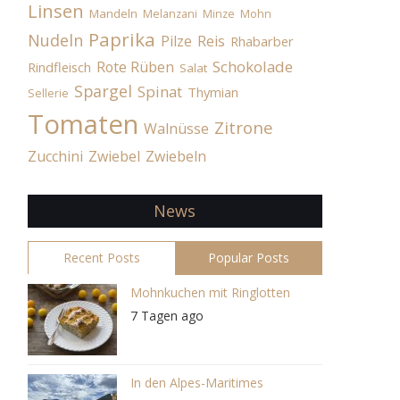
Linsen
Mandeln
Melanzani
Minze
Mohn
Paprika
Nudeln
Pilze
Reis
Rhabarber
Schokolade
Rote Rüben
Rindfleisch
Salat
Spargel
Spinat
Thymian
Sellerie
Tomaten
Zitrone
Walnüsse
Zucchini
Zwiebel
Zwiebeln
News
Recent Posts
Popular Posts
Mohnkuchen mit Ringlotten
7 Tagen ago
In den Alpes-Maritimes